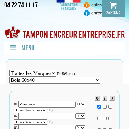
04 72 74 11 17
PANIER 0
De Référence :
01
02
03